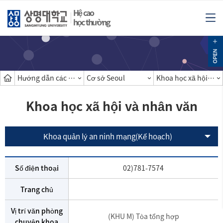
Hệ cao
học thường
Hướng dẫn các khoa
Cơ sở Seoul
Khoa học xã hội và nhân văn
Khoa học xã hội và nhân văn
Khoa quản lý an ninh mạng(Kế hoạch)
Số điện thoại
02)781-7574
Trang chủ
Vị trí văn phòng
(KHU M) Tòa tổng hợp
chuyên khoa