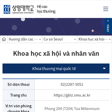
Hệ cao
học thường
Hướng dẫn các khoa
Cơ sở Seoul
Khoa học xã hội và nhân văn
Khoa học xã hội và nhân văn
Khoa thương mại quốc tế
Số điện thoại
02)2287-5051
Trang chủ
https://gbiz.smu.ac.kr
Vị trí văn phòng
Phòng 204 (T204) Tòa Millennium
chuyên khoa