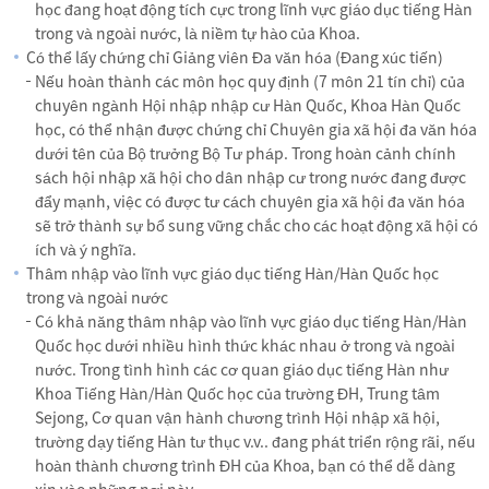
học đang hoạt động tích cực trong lĩnh vực giáo dục tiếng Hàn
trong và ngoài nước, là niềm tự hào của Khoa.
Có thể lấy chứng chỉ Giảng viên Đa văn hóa (Đang xúc tiến)
Nếu hoàn thành các môn học quy định (7 môn 21 tín chỉ) của
chuyên ngành Hội nhập nhập cư Hàn Quốc, Khoa Hàn Quốc
học, có thể nhận được chứng chỉ Chuyên gia xã hội đa văn hóa
dưới tên của Bộ trưởng Bộ Tư pháp. Trong hoàn cảnh chính
sách hội nhập xã hội cho dân nhập cư trong nước đang được
đẩy mạnh, việc có được tư cách chuyên gia xã hội đa văn hóa
sẽ trở thành sự bổ sung vững chắc cho các hoạt động xã hội có
ích và ý nghĩa.
Thâm nhập vào lĩnh vực giáo dục tiếng Hàn/Hàn Quốc học
trong và ngoài nước
Có khả năng thâm nhập vào lĩnh vực giáo dục tiếng Hàn/Hàn
Quốc học dưới nhiều hình thức khác nhau ở trong và ngoài
nước. Trong tình hình các cơ quan giáo dục tiếng Hàn như
Khoa Tiếng Hàn/Hàn Quốc học của trường ĐH, Trung tâm
Sejong, Cơ quan vận hành chương trình Hội nhập xã hội,
trường dạy tiếng Hàn tư thục v.v.. đang phát triển rộng rãi, nếu
hoàn thành chương trình ĐH của Khoa, bạn có thể dễ dàng
xin vào những nơi này.