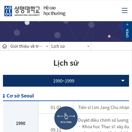
Hệ cao
học thường
Giới thiệu về trường cao học
Lịch sử
Lịch sử
1990~1999
Cơ sở Seoul
01.02
Tiến sĩ Lim Jang Chu nhậm 
Duyệt điều chỉnh số lượng 
1990
Khóa học Thạc sĩ: xây dự
09.11