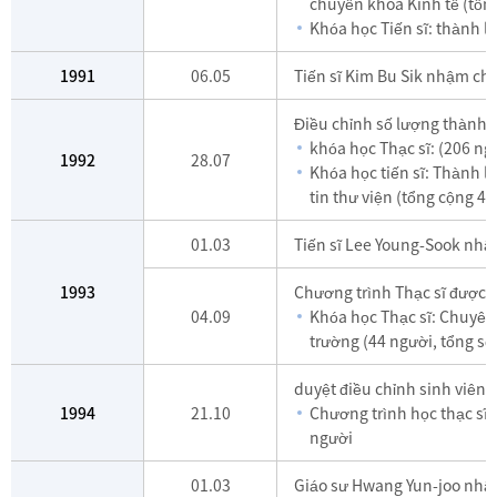
chuyên khoa Kinh tế (tổn
Khóa học Tiến sĩ: thành 
1991
06.05
Tiến sĩ Kim Bu Sik nhậm chứ
Điều chỉnh số lượng thành 
khóa học Thạc sĩ: (206 ng
1992
28.07
Khóa học tiến sĩ: Thành l
tin thư viện (tổng cộng 45
01.03
Tiến sĩ Lee Young-Sook nhậ
1993
Chương trình Thạc sĩ được đ
04.09
Khóa học Thạc sĩ: Chuyên
trường (44 người, tổng số
duyệt điều chỉnh sinh viên 
1994
21.10
Chương trình học thạc sĩ:
người
01.03
Giáo sư Hwang Yun-joo nhậm