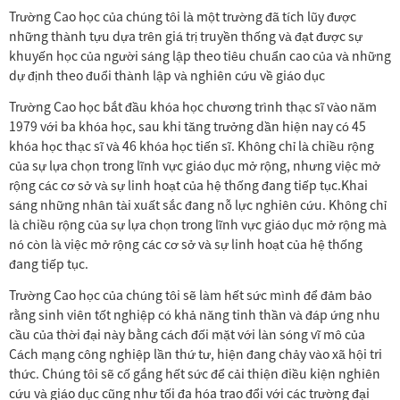
Trường Cao học của chúng tôi là một trường đã tích lũy được
những thành tựu dựa trên giá trị truyền thống và đạt được sự
khuyến học của người sáng lập theo tiêu chuẩn cao của và những
dự định theo đuổi thành lập và nghiên cứu về giáo dục
Trường Cao học bắt đầu khóa học chương trình thạc sĩ vào năm
1979 với ba khóa học, sau khi tăng trưởng dần hiện nay có 45
khóa học thạc sĩ và 46 khóa học tiến sĩ. Không chỉ là chiều rộng
của sự lựa chọn trong lĩnh vực giáo dục mở rộng, nhưng việc mở
rộng các cơ sở và sự linh hoạt của hệ thống đang tiếp tục.Khai
sáng những nhân tài xuất sắc đang nỗ lực nghiên cứu. Không chỉ
là chiều rộng của sự lựa chọn trong lĩnh vực giáo dục mở rộng mà
nó còn là việc mở rộng các cơ sở và sự linh hoạt của hệ thống
đang tiếp tục.
Trường Cao học của chúng tôi sẽ làm hết sức mình để đảm bảo
rằng sinh viên tốt nghiệp có khả năng tinh thần và đáp ứng nhu
cầu của thời đại này bằng cách đối mặt với làn sóng vĩ mô của
Cách mạng công nghiệp lần thứ tư, hiện đang chảy vào xã hội tri
thức. Chúng tôi sẽ cố gắng hết sức để cải thiện điều kiện nghiên
cứu và giáo dục cũng như tối đa hóa trao đổi với các trường đại