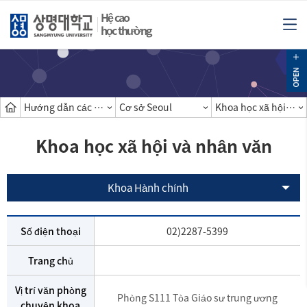
Hệ cao
học thường
Hướng dẫn các khoa
Cơ sở Seoul
Khoa học xã hội và nhân văn
Khoa học xã hội và nhân văn
Khoa Hành chính
Số điện thoại
02)2287-5399
Trang chủ
Vị trí văn phòng
Phòng S111 Tòa Giáo sư trung ương
chuyên khoa