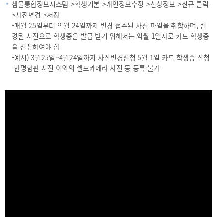
샘물통합정보시스템->학생기본->개인정보수정->신상정보->신규 클릭-
>사진변경->저장
-매월 25일부터 익월 24일까지 변경 접수된 사진 파일을 취합하며, 변
경된 사진으로 학생증을 발급 받기 위해서는 익월 1일자로 카드 학생증
을 신청하여야 함
-예시) 3월25일~4월24일까지 사진변경신청 5월 1일 카드 학생증 신청
-반명함판 사진 이외의 셀프카메라 사진 등 등록 불가