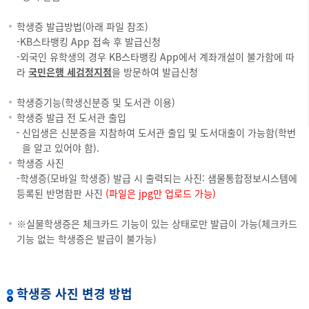
학생증 발급방법(아래 파일 참조)
-KB스타뱅킹 App 접속 후 발급신청
-외국인 유학생의 경우 KB스타뱅킹 App에서 계좌개설이 불가함에 따
라
국민은행 세검정지점
을 방문하여 발급신청
학생증기능(학생신분증 및 도서관 이용)
학생증 발급 전 도서관 출입
신입생은 신분증을 지참하여 도서관 출입 및 도서대출이 가능함(학번
을 알고 있어야 함).
학생증 사진
-학생증(모바일 학생증) 발급 시 출력되는 사진: 샘물통합정보시스템에
등록된 반명함판 사진
(파일은 jpg만 업로드 가능)
※실물학생증은 체크카드 기능이 있는 상태로만 발급이 가능(체크카드
기능 없는 학생증은 발급이 불가능)
학생증 사진 변경 방법