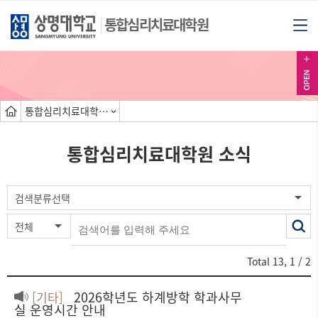
통합심리치료대학원
통합심리치료대학원 소식
통합심리치료대학원 소식
색
검색분류선택
전체
어
Total
13
,
1
/ 2
2026학년도 하계방학 학과사무
[기타]
실 운영시간 안내