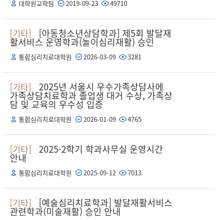
대학원교학팀
2019-09-23
49710
[아동청소년상담학과] 제5회 발달재
[기타]
활서비스 운영학과(놀이심리재활) 승인
통합심리치료대학원
2026-03-09
3281
2025년 서울시 우수가족상담사에
[기타]
가족상담치료학과 졸업생 대거 수상, 가족상
담 및 교육의 우수성 입증
통합심리치료대학원
2026-01-09
4765
2025-2학기 학과사무실 운영시간
[기타]
안내
통합심리치료대학원
2025-09-12
7013
[예술심리치료학과] 발달재활서비스
[기타]
관련학과(미술재활) 승인 안내