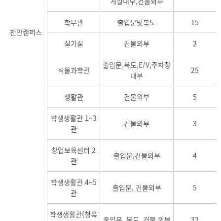
게실내부,건물외부
학무관
출입문및복도
15
천안캠퍼스
실기실
건물외부
2
출입문,복도,E/V,주차장
식물과학관
25
내부
생활관
건물외부
5
학생생활관 1~3
건물외부
3
관
창업보육센터 2
출입문,건물외부
4
관
학생생활관 4~5
출입문, 건물외부
5
관
학생생활관(청록
출입문, 복도, 건물 외부
32