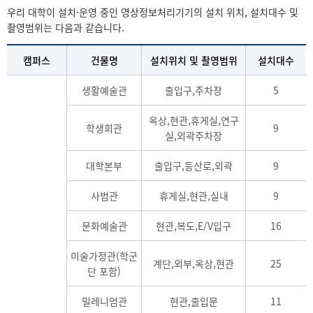
우리 대학이 설치·운영 중인 영상정보처리기기의 설치 위치, 설치대수 및
촬영범위는 다음과 같습니다.
캠퍼스
건물명
설치위치 및 촬영범위
설치대수
생활예술관
출입구,주차장
5
옥상,현관,휴게실,연구
학생회관
9
실,외곽주차장
대학본부
출입구,등산로,외곽
9
사범관
휴게실,현관,실내
9
문화예술관
현관,복도,E/V입구
16
미술가정관(학군
계단,외부,옥상,현관
25
단 포함)
밀레니엄관
현관,출입문
11