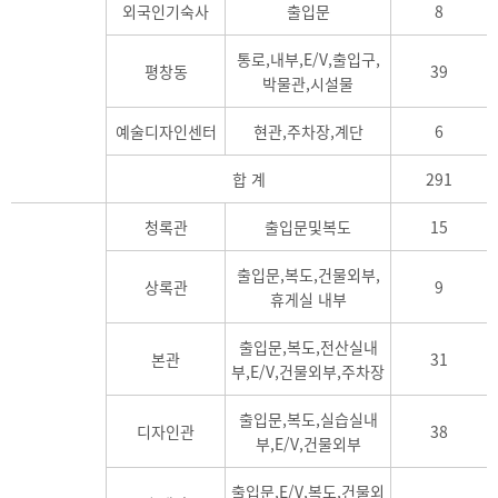
외국인기숙사
출입문
8
통로,내부,E/V,출입구,
평창동
39
박물관,시설물
예술디자인센터
현관,주차장,계단
6
합 계
291
청록관
출입문및복도
15
출입문,복도,건물외부,
상록관
9
휴게실 내부
출입문,복도,전산실내
본관
31
부,E/V,건물외부,주차장
출입문,복도,실습실내
디자인관
38
부,E/V,건물외부
출입문,E/V,복도,건물외