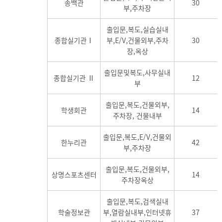
송백관
30
부,주차장
출입문,복도,실습실내
종합실기관Ⅰ
부,E/V,건물외부,주차
30
장,옥상
출입문및복도,사무실내
종합실기관 Ⅱ
12
부
출입문,복도,건물외부,
학생회관
14
주차장, 건물내부
출입문,복도,E/V,건물외
한누리관
42
부,주차장
출입문,복도,건물외부,
상명스포츠센터
14
주차장옥상
출입문,복도,검색실내
학술정보관
부,열람실내부,인터넷휴
37