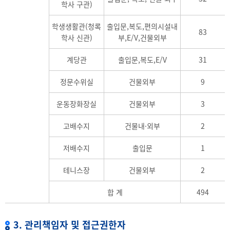
학사 구관)
학생생활관(청록
출입문,복도,편의시설내
83
학사 신관)
부,E/V,건물외부
계당관
출입문,복도,E/V
31
정문수위실
건물외부
9
운동장화장실
건물외부
3
고배수지
건물내·외부
2
저배수지
출입문
1
테니스장
건물외부
2
합 계
494
3. 관리책임자 및 접근권한자