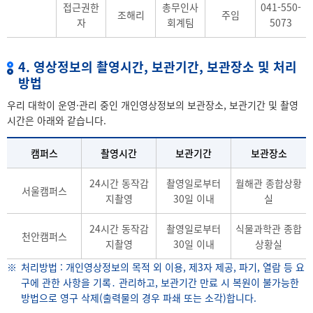
접근권한
총무인사
041-550-
조해리
주임
자
회계팀
5073
4. 영상정보의 촬영시간, 보관기간, 보관장소 및 처리
방법
우리 대학이 운영·관리 중인 개인영상정보의 보관장소, 보관기간 및 촬영
시간은 아래와 같습니다.
캠퍼스
촬영시간
보관기간
보관장소
24시간 동작감
촬영일로부터
월해관 종합상황
서울캠퍼스
지촬영
30일 이내
실
24시간 동작감
촬영일로부터
식물과학관 종합
천안캠퍼스
지촬영
30일 이내
상황실
처리방법 : 개인영상정보의 목적 외 이용, 제3자 제공, 파기, 열람 등 요
구에 관한 사항을 기록․ 관리하고, 보관기간 만료 시 복원이 불가능한
방법으로 영구 삭제(출력물의 경우 파쇄 또는 소각)합니다.