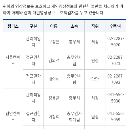
귀하의 영상정보를 보호하고 개인영상정보와 관련한 불만을 처리하기 위
하여 아래와 같이 개인영상정보 보호책임자를 두고 있습니다.
캠퍼스
구분
이름
소속
직위
연락처
관리책임
02-2287-
구성본
총무처
처장
자
5020
서울캠퍼
접근권한
총무인사
02-2287-
김의석
팀장
스
자
팀
7073
접근권한
총무인사
02-2287-
배영민
담당
자
팀
7093
관리책임
041-550-
정용균
총무처
처장
자
5030
천안캠퍼
접근권한
총무인사
041-550-
이창희
팀장
스
자
회계팀
5059