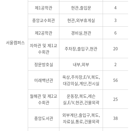
제1공학관
현관,출입문
4
중앙교수회관
현관,외부휴게실
3
제2공학관
경비실,현관
6
서울캠퍼스
자하관 및 제1교
주차장,출입구,현관
20
수회관
정문방호실
내부,외부
2
옥상,주차장,E/V,복도,
미래백년관
56
대강의실,계단,전시실
월해관 및 제2교
운동장,복도,레슨
25
수회관
실,E/V,현관,건물외곽
외부계단,출입구,복도,
중앙도서관
38
자료실,통로,건물외곽