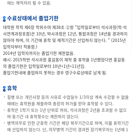
에는 제적처리 될 수 있음.
수료상태에서 졸업기한
대학원 학칙 제6장 학위수여 제38조 ②항 "입학일로부터 석사과정(학·석
사연계과정포함)은 10년, 박사과정은 12년, 통합과정은 14년을 경과하지
않아야 하며, 이 기간에 휴학 및 제적기간은 산입하지 않는다. " (2015년
입학자부터 적용함.)
2014년 입학자까지는 졸업기한 제한없음.
예시: 2015학번 석사과정 홍길동이 재학 중 휴학을 1년했었다면 홍길동
의 졸업기한은 입학일로부터 10년+1년=11년임.
졸업기한내에 졸업하지 못하는 경우 영구수료상태로 남게 됨.
휴학
질병 또는 개인사정 등의 사유로 수업일수 1/3이상 계속 수강할 수 없을
때에는 휴학원을 제출하여 총장의 허가를 받아 휴학할 수 있다.
휴학은 1학기 또는 1년 단위로 하되, 석사과정은 2년을 초과할 수 없으
며 동기간 내 휴학횟수는 제한하지 않는다.
병역의무로 인한 군휴학 기간은 해당 복무기간으로 하며, 이를 휴학기간
에 산입하지 않는다. 단, 의무병역 기간이 경과한 장기복무자는 1년에 1