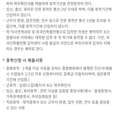
회씩 복무확인서를 제출하여 휴학기간을 연장받아야 한다.
임신, 출산, 육아로 인한 휴학은 통산 2년 이내로 하며, 이를 휴학기간에
산입하지 않는다.
근무지 변경, 업무전환, 연수 등으로 인한 휴학은 통산 1년을 초과할 수
없으며, 이를 휴학기간에 산입하지 않는다.
학·석사연계과정 및 외국인특별전형으로 입학한 학생은 병역의무 또는
질병사유 이외에는 대학원 입학 후 첫 학기에 휴학할 수 없다. 다만, 외
국인특별전형 입학생이 사증 발급의 지연으로 부득이하게 입국이 지체
되는 경우는 예외로 한다.
휴학신청 시 제출서류
질병휴학 : 1개월 이상 치료를 요하는 종합병원에서 발행한 진단서(제출
시 수업일수 1/2선 이후 신청하더라도 등록금 이월처리하며, 일반휴학
기간에 산입함.)
군휴학 : 입영(소집)통지서 또는 복무확인서
임신, 출산, 육아휴학 : 관련 사실을 입증할 증빙서류(예시 : 출생증명서,
가족관계증명서, 주민등록등본 등)
직장휴학 : 재직증명서 또는 근무지 변경, 업무 전환, 연수 등을 증빙할
수 있는 서류