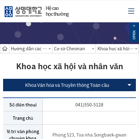
Hệ cao
học thường
Hướng dẫn các khoa
Cơ sở Cheonan
Khoa học xã hội và nhân văn
Khoa học xã hội và nhân văn
Khoa Văn hóa và Truyền thông Toàn cầu
Số điện thoại
041)550-5128
Trang chủ
Vị trí văn phòng
Phòng 523, Tòa nhà Songbaek-gwan
chuyên khoa