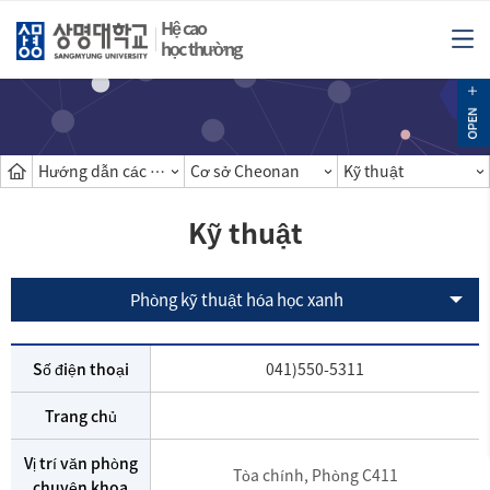
Hệ cao
học thường
Hướng dẫn các khoa
Cơ sở Cheonan
Kỹ thuật
Kỹ thuật
Phòng kỹ thuật hóa học xanh
Số điện thoại
041)550-5311
Trang chủ
Vị trí văn phòng
Tòa chính, Phòng C411
chuyên khoa