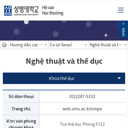
Hệ cao
học thường
Hướng dẫn các khoa
Cơ sở Seoul
Nghệ thuật và thể dục
Nghệ thuật và thể dục
Khoa thể dục
Số điện thoại
02)2287-5153
Trang chủ
web.smu.ac.kr/smpe
Vị trí văn phòng
Tòa thể dục Phòng F112
chuyên khoa