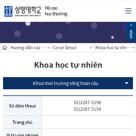
Hệ cao
học thường
Hướng dẫn các khoa
Cơ sở Seoul
Khoa học tự nhiên
Khoa học tự nhiên
Khoa moi trường sống toàn cầu
02)2287-5198
Số điện thoại
02)2287-5154
Trang chủ
Vị trí văn phòng