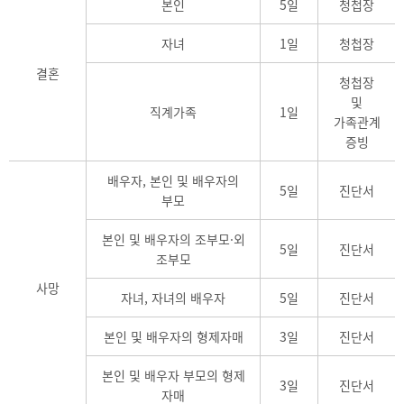
본인
5일
청첩장
자녀
1일
청첩장
결혼
청첩장
및
직계가족
1일
가족관계
증빙
배우자, 본인 및 배우자의
5일
진단서
부모
본인 및 배우자의 조부모·외
5일
진단서
조부모
사망
자녀, 자녀의 배우자
5일
진단서
본인 및 배우자의 형제자매
3일
진단서
본인 및 배우자 부모의 형제
3일
진단서
자매