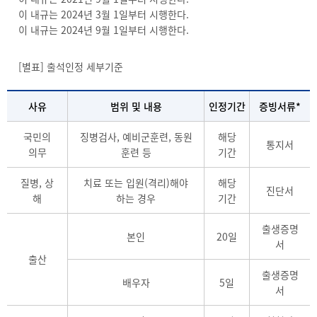
이 내규는 2024년 3월 1일부터 시행한다.
이 내규는 2024년 9월 1일부터 시행한다.
[별표] 출석인정 세부기준
사유
범위 및 내용
인정기간
증빙서류*
국민의
징병검사, 예비군훈련, 동원
해당
통지서
의무
훈련 등
기간
질병, 상
치료 또는 입원(격리)해야
해당
진단서
해
하는 경우
기간
출생증명
본인
20일
서
출산
출생증명
배우자
5일
서