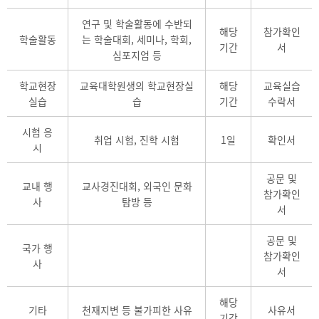
연구 및 학술활동에 수반되
해당
참가확인
학술활동
는 학술대회, 세미나, 학회,
기간
서
심포지엄 등
학교현장
교육대학원생의 학교현장실
해당
교육실습
실습
습
기간
수락서
시험 응
취업 시험, 진학 시험
1일
확인서
시
공문 및
교내 행
교사경진대회, 외국인 문화
참가확인
사
탐방 등
서
공문 및
국가 행
참가확인
사
서
해당
기타
천재지변 등 불가피한 사유
사유서
기간