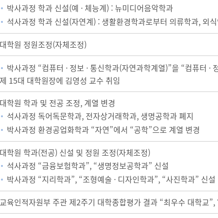
박사과정 학과 신설(예 · 체능계) : 뉴미디어음악학과
석사과정 학과 신설(자연계) : 생활환경학과로부터 의류학과, 외
대학원 정원조정(자체조정)
박사과정 “컴퓨터 · 정보 · 통신학과(자연과학계열)”을 “컴퓨터 · 
제 15대 대학원장에 김영성 교수 취임
대학원 학과 및 전공 조정, 계열 변경
석사과정 독어독문학과, 전자상거래학과, 생명공학과 폐지
박사과정 환경공업화학과 “자연”에서 “공학”으로 계열 변경
대학원 학과(전공) 신설 및 정원 조정(자체조정)
석사과정 “금융보험학과”, “생명정보공학과” 신설
박사과정 “지리학과”, “조형예술 · 디자인학과”, “사진학과” 신설
교육인적자원부 주관 제2주기 대학종합평가 결과 “최우수 대학교”,