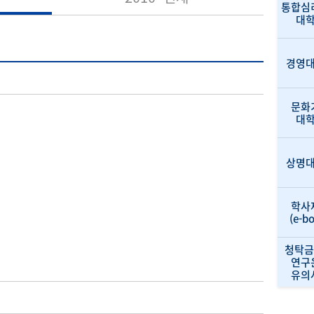
통합심
대
경영
문화
대
상명
학사
(e-b
청탁금
연구
유의