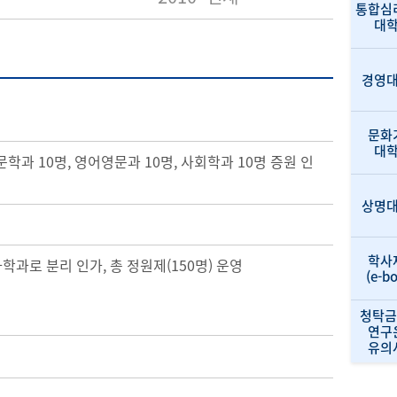
통합심
대
경영
문화
대
문학과 10명, 영어영문과 10명, 사회학과 10명 증원 인
상명
학사
과로 분리 인가, 총 정원제(150명) 운영
(e-b
청탁금
연구
유의