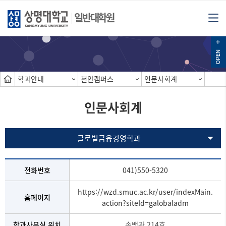
일반대학원
학과안내
천안캠퍼스
인문사회계
인문사회계
글로벌금융경영학과
전화번호
041)550-5320
https://wzd.smuc.ac.kr/user/indexMain.
홈페이지
action?siteId=galobaladm
학과사무실 위치
송백관 214호